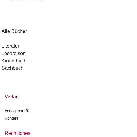
g
e
n
B
Alle Bücher
l
o
Literatur
g
Lesereisen
Kinderbuch
V
Sachbuch
o
r
s
c
h
Verlag
a
u
Verlagsporträt
Kontakt
H
a
n
Rechtliches