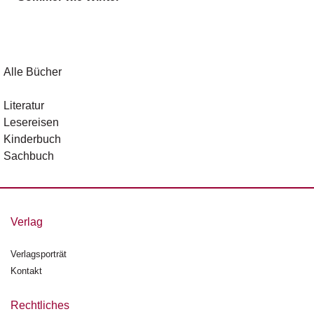
g
e
n
B
Alle Bücher
l
o
Literatur
g
Lesereisen
Kinderbuch
V
Sachbuch
o
r
s
c
h
Verlag
a
u
Verlagsporträt
Kontakt
H
a
n
Rechtliches