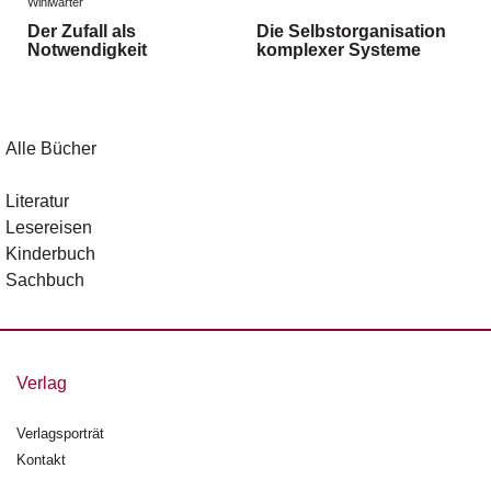
Winiwarter
g
Der Zufall als
Die Selbstorganisation
e
Notwendigkeit
komplexer Systeme
n
B
l
Alle Bücher
o
g
Literatur
V
Lesereisen
o
Kinderbuch
r
Sachbuch
s
c
h
a
u
Verlag
H
Verlagsporträt
a
Kontakt
n