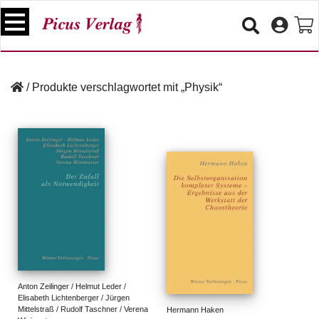
S
k
i
p
B
t
ü
/
Produkte verschlagwortet mit „Physik“
o
c
c
h
e
o
r
n
t
V
e
e
n
r
t
a
n
s
t
a
lt
Anton Zeilinger / Helmut Leder / 
Elisabeth Lichtenberger / Jürgen 
u
Mittelstraß / Rudolf Taschner / Verena 
Hermann Haken
n