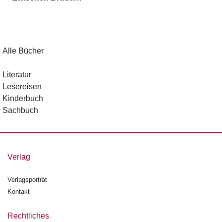
g
e
n
B
Alle Bücher
l
o
Literatur
g
Lesereisen
Kinderbuch
V
Sachbuch
o
r
s
c
h
Verlag
a
u
Verlagsporträt
Kontakt
H
a
n
Rechtliches