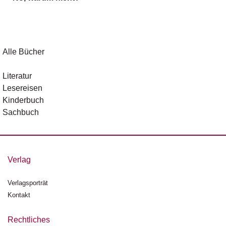
g
e
n
B
Alle Bücher
l
o
Literatur
g
Lesereisen
Kinderbuch
V
Sachbuch
o
r
s
c
h
Verlag
a
u
Verlagsporträt
Kontakt
H
a
n
Rechtliches