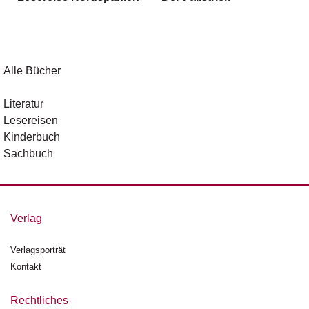
g
e
n
B
Alle Bücher
l
o
Literatur
g
Lesereisen
Kinderbuch
V
Sachbuch
o
r
s
c
h
Verlag
a
u
Verlagsporträt
Kontakt
H
a
n
Rechtliches