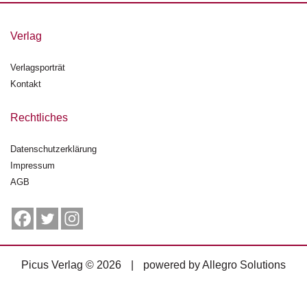
g
e
Verlag
n
Verlagsporträt
B
l
Kontakt
o
g
Rechtliches
V
Datenschutzerklärung
o
Impressum
r
s
AGB
c
h
a
u
Picus Verlag © 2026
|
powered by
Allegro Solutions
H
a
n