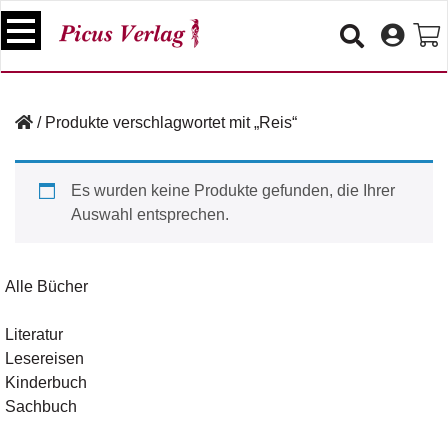
S
k
i
p
B
t
ü
/
Produkte verschlagwortet mit „Reis“
o
c
c
h
e
o
Es wurden keine Produkte gefunden, die Ihrer
r
n
Auswahl entsprechen.
t
V
e
e
n
r
Alle Bücher
t
a
n
Literatur
s
Lesereisen
t
a
Kinderbuch
lt
Sachbuch
u
n