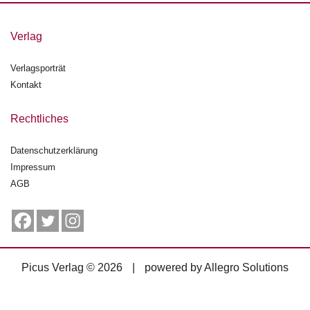
g
e
Verlag
n
Verlagsporträt
B
l
Kontakt
o
g
Rechtliches
V
Datenschutzerklärung
o
Impressum
r
s
AGB
c
h
a
u
Picus Verlag © 2026
|
powered by
Allegro Solutions
H
a
n