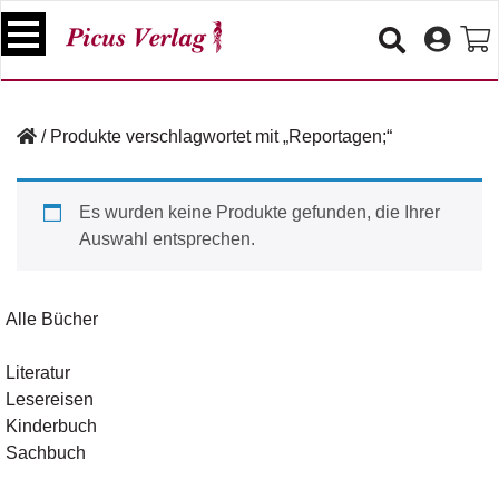
S
k
i
p
B
t
ü
/
Produkte verschlagwortet mit „Reportagen;“
o
c
c
h
e
o
Es wurden keine Produkte gefunden, die Ihrer
r
n
Auswahl entsprechen.
t
V
e
e
n
r
Alle Bücher
t
a
n
Literatur
s
Lesereisen
t
a
Kinderbuch
lt
Sachbuch
u
n