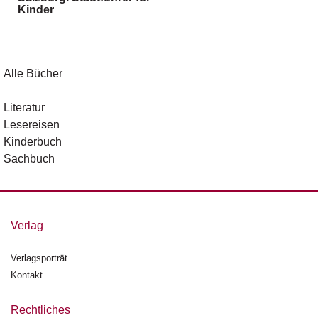
g
Kinder
e
n
B
Alle Bücher
l
o
Literatur
g
Lesereisen
Kinderbuch
V
Sachbuch
o
r
s
c
h
Verlag
a
u
Verlagsporträt
Kontakt
H
a
n
Rechtliches