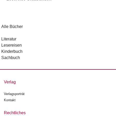
g
e
n
B
Alle Bücher
l
o
Literatur
g
Lesereisen
Kinderbuch
V
Sachbuch
o
r
s
c
h
Verlag
a
u
Verlagsporträt
Kontakt
H
a
n
Rechtliches