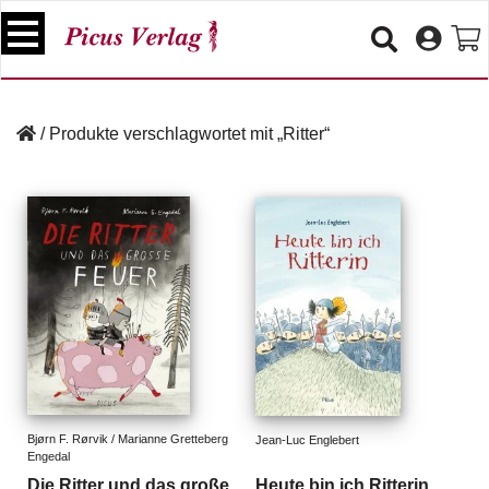
S
k
i
p
B
t
ü
/
Produkte verschlagwortet mit „Ritter“
o
c
c
h
e
o
r
n
t
V
e
e
n
r
t
a
n
s
t
a
lt
Bjørn F. Rørvik / Marianne Gretteberg 
Jean-Luc Englebert
Engedal
u
n
Die Ritter und das große
Heute bin ich Ritterin