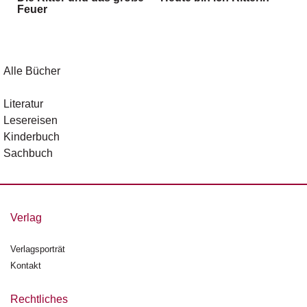
g
Feuer
e
n
B
Alle Bücher
l
o
Literatur
g
Lesereisen
Kinderbuch
V
Sachbuch
o
r
s
c
h
Verlag
a
u
Verlagsporträt
Kontakt
H
a
n
Rechtliches