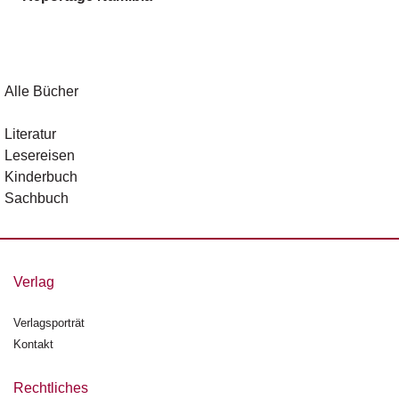
g
e
n
B
Alle Bücher
l
o
Literatur
g
Lesereisen
Kinderbuch
V
Sachbuch
o
r
s
c
h
Verlag
a
u
Verlagsporträt
Kontakt
H
a
n
Rechtliches