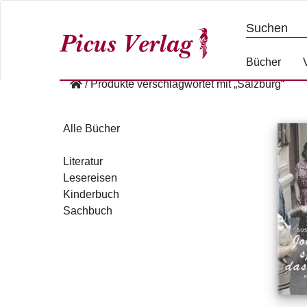
S
k
i
p
Bücher
t
/
Produkte verschlagwortet mit „Salzburg“
o
c
o
Alle Bücher
n
t
Literatur
e
Lesereisen
n
Kinderbuch
t
Sachbuch