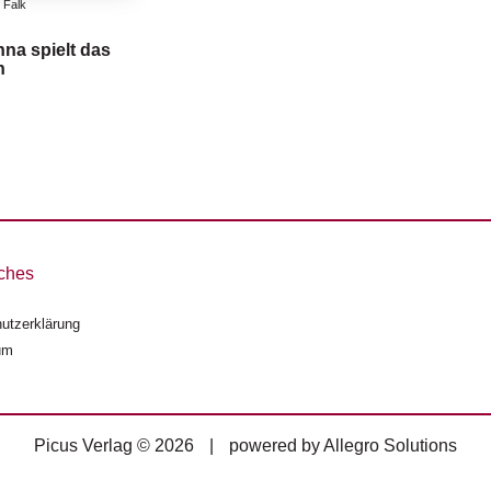
 Falk
na spielt das
n
ches
utzerklärung
um
Picus Verlag © 2026
|
powered by
Allegro Solutions