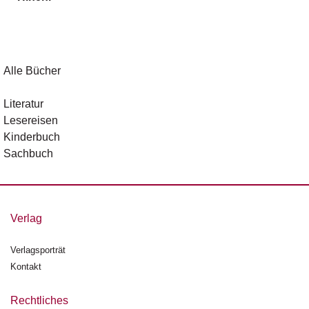
g
e
n
B
Alle Bücher
l
o
Literatur
g
Lesereisen
Kinderbuch
V
Sachbuch
o
r
s
c
h
Verlag
a
u
Verlagsporträt
Kontakt
H
a
n
Rechtliches