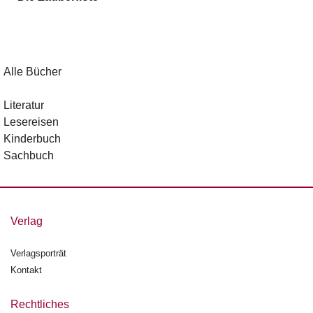
g
e
n
B
Alle Bücher
l
o
Literatur
g
Lesereisen
Kinderbuch
V
Sachbuch
o
r
s
c
h
Verlag
a
u
Verlagsporträt
Kontakt
H
a
n
Rechtliches