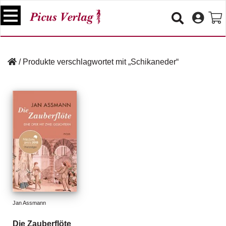
S
k
i
p
B
t
ü
/
Produkte verschlagwortet mit „Schikaneder“
o
c
c
h
e
o
r
n
t
V
e
e
n
r
t
a
n
s
t
a
lt
Jan Assmann
u
n
Die Zauberflöte