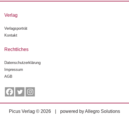
g
e
Verlag
n
Verlagsporträt
B
l
Kontakt
o
g
Rechtliches
V
Datenschutzerklärung
o
Impressum
r
s
AGB
c
h
a
u
Picus Verlag © 2026
|
powered by
Allegro Solutions
H
a
n