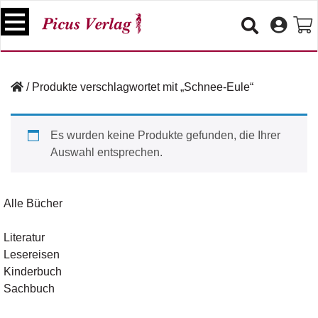
S
k
i
p
B
t
ü
/
Produkte verschlagwortet mit „Schnee-Eule“
o
c
c
h
e
o
Es wurden keine Produkte gefunden, die Ihrer
r
n
Auswahl entsprechen.
t
V
e
e
n
r
Alle Bücher
t
a
n
Literatur
s
Lesereisen
t
a
Kinderbuch
lt
Sachbuch
u
n