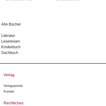
g
e
n
B
Alle Bücher
l
o
Literatur
g
Lesereisen
Kinderbuch
V
Sachbuch
o
r
s
c
h
Verlag
a
u
Verlagsporträt
Kontakt
H
a
n
Rechtliches