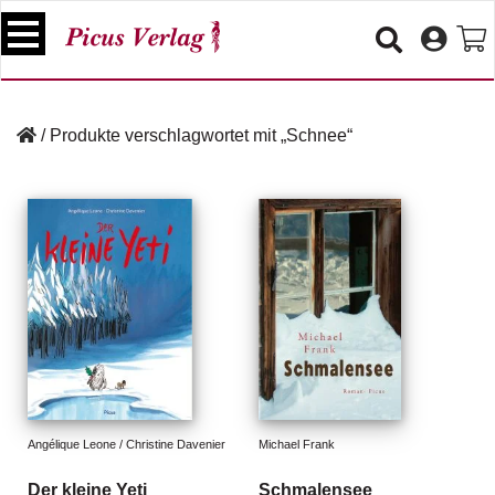
S
k
i
p
B
t
ü
/
Produkte verschlagwortet mit „Schnee“
o
c
c
h
e
o
r
n
t
V
e
e
n
r
t
a
n
s
t
a
lt
Angélique Leone / Christine Davenier
Michael Frank
u
n
Der kleine Yeti
Schmalensee