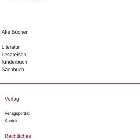
g
e
n
B
Alle Bücher
l
o
Literatur
g
Lesereisen
Kinderbuch
V
Sachbuch
o
r
s
c
h
Verlag
a
u
Verlagsporträt
Kontakt
H
a
n
Rechtliches