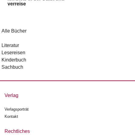
verreise
g
e
n
B
Alle Bücher
l
o
Literatur
g
Lesereisen
Kinderbuch
V
Sachbuch
o
r
s
c
h
Verlag
a
u
Verlagsporträt
Kontakt
H
a
n
Rechtliches