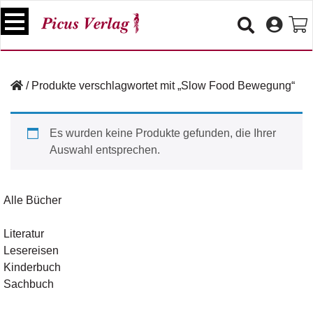
S
k
i
p
B
t
ü
/
Produkte verschlagwortet mit „Slow Food Bewegung“
o
c
c
h
e
o
Es wurden keine Produkte gefunden, die Ihrer
r
n
Auswahl entsprechen.
t
V
e
e
n
r
Alle Bücher
t
a
n
Literatur
s
Lesereisen
t
a
Kinderbuch
lt
Sachbuch
u
n