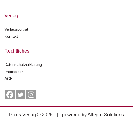
g
e
Verlag
n
Verlagsporträt
B
l
Kontakt
o
g
Rechtliches
V
Datenschutzerklärung
o
Impressum
r
s
AGB
c
h
a
u
Picus Verlag © 2026
|
powered by
Allegro Solutions
H
a
n