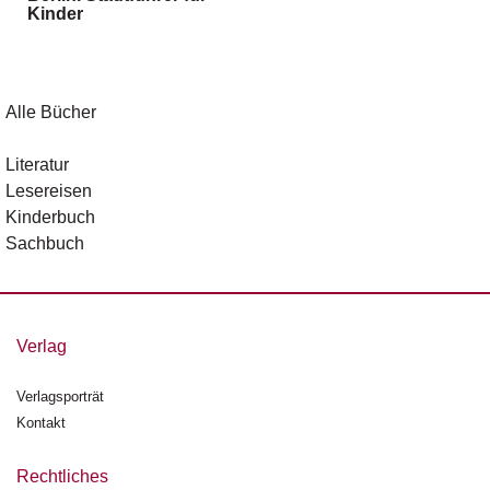
Kinder
g
e
n
B
Alle Bücher
l
o
Literatur
g
Lesereisen
Kinderbuch
V
Sachbuch
o
r
s
c
h
Verlag
a
u
Verlagsporträt
Kontakt
H
a
n
Rechtliches