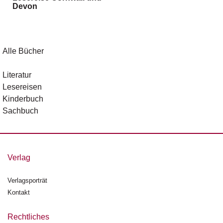
Devon
g
e
n
B
Alle Bücher
l
o
Literatur
g
Lesereisen
Kinderbuch
V
Sachbuch
o
r
s
c
h
Verlag
a
u
Verlagsporträt
Kontakt
H
a
n
Rechtliches