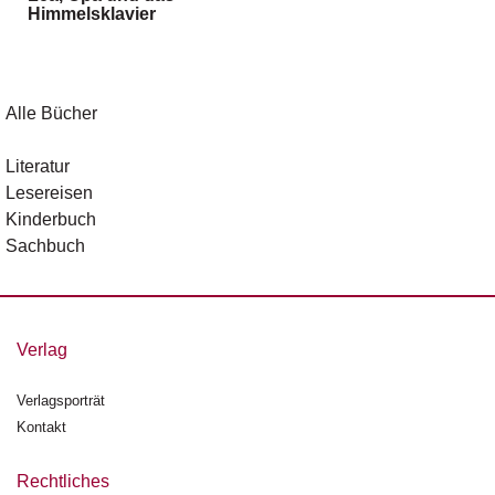
Himmelsklavier
g
e
n
B
Alle Bücher
l
o
Literatur
g
Lesereisen
Kinderbuch
V
Sachbuch
o
r
s
c
h
Verlag
a
u
Verlagsporträt
Kontakt
H
a
n
Rechtliches