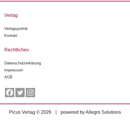
g
e
Verlag
n
Verlagsporträt
B
l
Kontakt
o
g
Rechtliches
V
Datenschutzerklärung
o
Impressum
r
s
AGB
c
h
a
u
Picus Verlag © 2026
|
powered by
Allegro Solutions
H
a
n