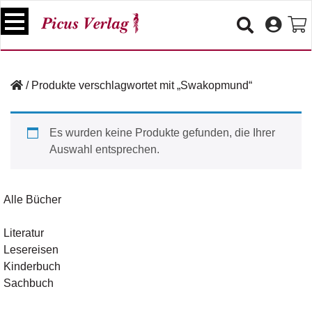
S
k
i
p
B
t
ü
/
Produkte verschlagwortet mit „Swakopmund“
o
c
c
h
e
o
Es wurden keine Produkte gefunden, die Ihrer
r
n
Auswahl entsprechen.
t
V
e
e
n
r
Alle Bücher
t
a
n
Literatur
s
Lesereisen
t
a
Kinderbuch
lt
Sachbuch
u
n