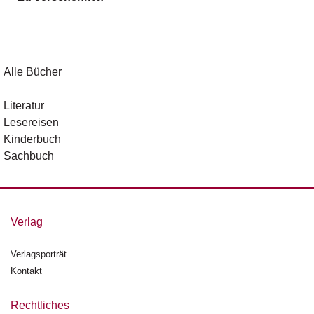
g
e
n
B
Alle Bücher
l
o
Literatur
g
Lesereisen
Kinderbuch
V
Sachbuch
o
r
s
c
h
Verlag
a
u
Verlagsporträt
Kontakt
H
a
n
Rechtliches