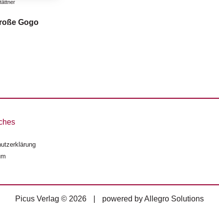
ättner
große Gogo
ches
utzerklärung
um
Picus Verlag © 2026
|
powered by
Allegro Solutions