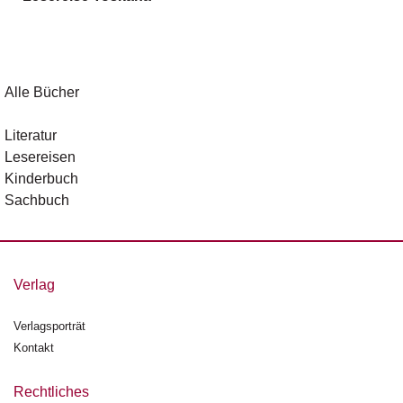
g
e
n
B
Alle Bücher
l
o
Literatur
g
Lesereisen
Kinderbuch
V
Sachbuch
o
r
s
c
h
Verlag
a
u
Verlagsporträt
Kontakt
H
a
n
Rechtliches