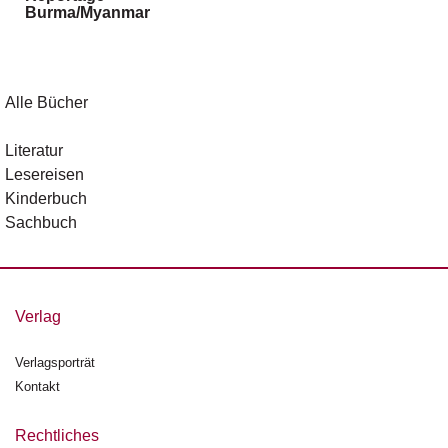
Burma/Myanmar
g
e
n
B
Alle Bücher
l
o
Literatur
g
Lesereisen
Kinderbuch
V
Sachbuch
o
r
s
c
h
Verlag
a
u
Verlagsporträt
Kontakt
H
a
n
Rechtliches