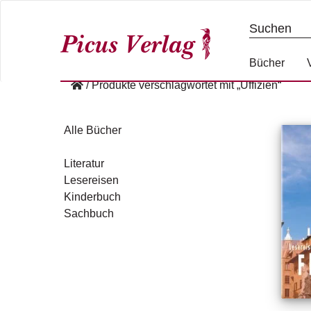
S
k
i
p
Bücher
t
/
Produkte verschlagwortet mit „Uffizien“
o
c
o
Alle Bücher
n
t
Literatur
e
Lesereisen
n
Kinderbuch
t
Sachbuch