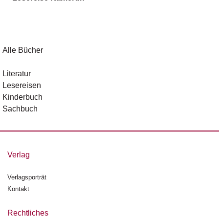
g
e
n
B
Alle Bücher
l
o
Literatur
g
Lesereisen
Kinderbuch
V
Sachbuch
o
r
s
c
h
Verlag
a
u
Verlagsporträt
Kontakt
H
a
n
Rechtliches