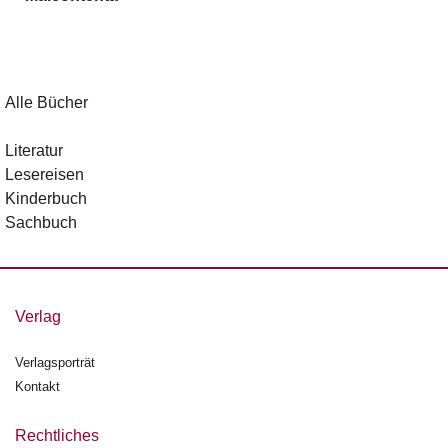
g
e
n
B
Alle Bücher
l
o
Literatur
g
Lesereisen
Kinderbuch
V
Sachbuch
o
r
s
c
h
Verlag
a
u
Verlagsporträt
Kontakt
H
a
n
Rechtliches