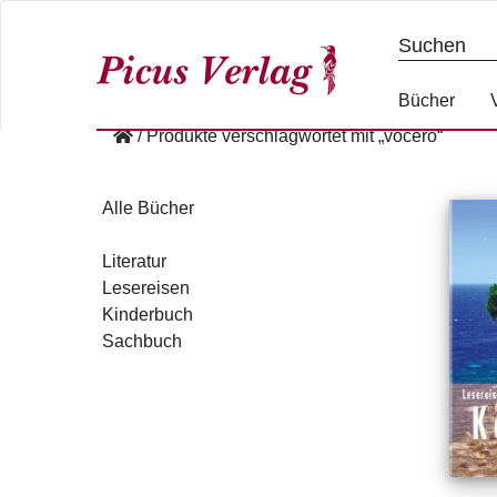
S
k
i
p
Bücher
t
/
Produkte verschlagwortet mit „vocero“
o
c
o
Alle Bücher
n
t
Literatur
e
Lesereisen
n
Kinderbuch
t
Sachbuch