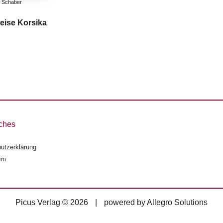
 Schaber
eise Korsika
ches
utzerklärung
um
Picus Verlag © 2026
|
powered by
Allegro Solutions