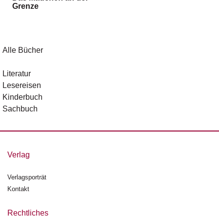
Grenze
g
e
n
B
Alle Bücher
l
o
Literatur
g
Lesereisen
Kinderbuch
V
Sachbuch
o
r
s
c
h
Verlag
a
u
Verlagsporträt
Kontakt
H
a
n
Rechtliches