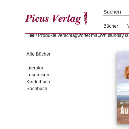
S
k
i
p
Bücher
t
/
Produkte verschlagwortet mit „Whitsunday Is
o
c
o
Alle Bücher
n
t
Literatur
e
Lesereisen
n
Kinderbuch
t
Sachbuch