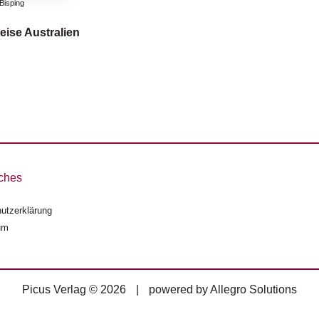
Bisping
eise Australien
ches
utzerklärung
um
Picus Verlag © 2026
|
powered by
Allegro Solutions