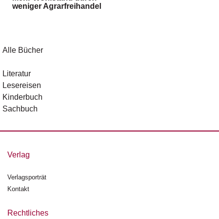
weniger Agrarfreihandel
g
e
n
B
Alle Bücher
l
o
Literatur
g
Lesereisen
Kinderbuch
V
Sachbuch
o
r
s
c
h
Verlag
a
u
Verlagsporträt
Kontakt
H
a
n
Rechtliches