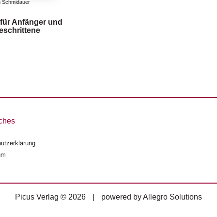
h Schmidauer
für Anfänger und
eschrittene
ches
utzerklärung
um
Picus Verlag © 2026
|
powered by
Allegro Solutions