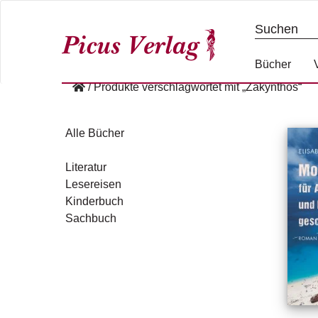
S
k
i
p
Bücher
t
/
Produkte verschlagwortet mit „Zakynthos“
o
c
o
Alle Bücher
n
t
Literatur
e
Lesereisen
n
Kinderbuch
t
Sachbuch