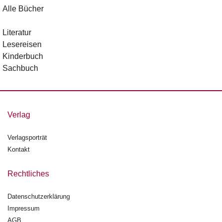
d
Alle Bücher
e
l
Literatur
Lesereisen
P
r
Kinderbuch
e
Sachbuch
s
s
e
Verlag
R
i
g
Verlagsporträt
h
Kontakt
ts
Rechtliches
Ü
b
Datenschutzerklärung
e
r
Impressum
u
AGB