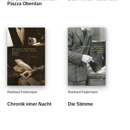
Piazza Oberdan
g
e
n
B
l
o
g
V
o
r
s
c
h
Reinhard Federmann
Reinhard Federmann
a
u
Chronik einer Nacht
Die Stimme
H
a
n