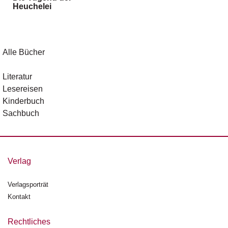
Heuchelei
g
e
n
B
Alle Bücher
l
o
Literatur
g
Lesereisen
Kinderbuch
V
Sachbuch
o
r
s
c
h
Verlag
a
u
Verlagsporträt
Kontakt
H
a
n
Rechtliches