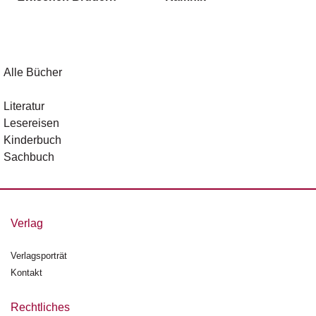
g
e
n
B
Alle Bücher
l
o
Literatur
g
Lesereisen
Kinderbuch
V
Sachbuch
o
r
s
c
h
Verlag
a
u
Verlagsporträt
Kontakt
H
a
n
Rechtliches