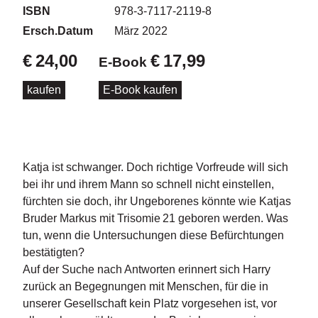
d
ISBN
978-3-7117-2119-8
e
l
Ersch.Datum
März 2022
€
24,00
€
17,99
E-Book
P
r
kaufen
E-Book kaufen
e
s
s
e
R
Katja ist schwanger. Doch richtige Vorfreude will sich
i
bei ihr und ihrem Mann so schnell nicht einstellen,
g
fürchten sie doch, ihr Ungeborenes könnte wie Katjas
h
Bruder Markus mit Trisomie 21 geboren werden. Was
ts
tun, wenn die Untersuchungen diese Befürchtungen
bestätigten?
Ü
Auf der Suche nach Antworten erinnert sich Harry
b
e
zurück an Begegnungen mit Menschen, für die in
r
unserer Gesellschaft kein Platz vorgesehen ist, vor
u