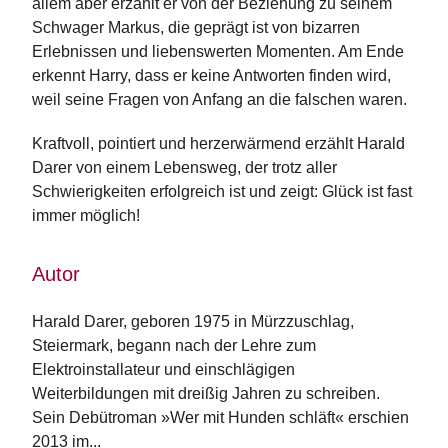
allem aber erzählt er von der Beziehung zu seinem
n
Schwager Markus, die geprägt ist von bizarren
s
Erlebnissen und liebenswerten Momenten. Am Ende
erkennt Harry, dass er keine Antworten finden wird,
U
m
weil seine Fragen von Anfang an die falschen waren.
w
el
Kraftvoll, pointiert und herzerwärmend erzählt Harald
t
Darer von einem Lebensweg, der trotz aller
Schwierigkeiten erfolgreich ist und zeigt: Glück ist fast
N
immer möglich!
e
w
sl
Autor
e
tt
Harald Darer, geboren 1975 in Mürzzuschlag, 
e
r
Steiermark, begann nach der Lehre zum 
Elektroinstallateur und einschlägigen 
N
Weiterbildungen mit dreißig Jahren zu schreiben. 
e
Sein Debütroman »Wer mit Hunden schläft« erschien 
u
2013 im...