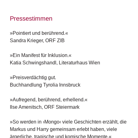
e
r
s
Pressestimmen
c
h
e
»Pointiert und berührend.«
i
Sandra Krieger, ORF ZIB
n
u
»Ein Manifest für Inklusion.«
n
g
Katia Schwingshandl, Literaturhaus Wien
e
n
»Preisverdächtig gut.
Buchhandlung Tyrolia Innsbruck
»Aufregend, berührend, erhellend.«
Ilse Amenitsch, ORF Steiermark
»So werden in ›Mongo‹ viele Geschichten erzählt, die
Markus und Harry gemeinsam erlebt haben, viele
ärgerliche, tragische und komische Momente.«