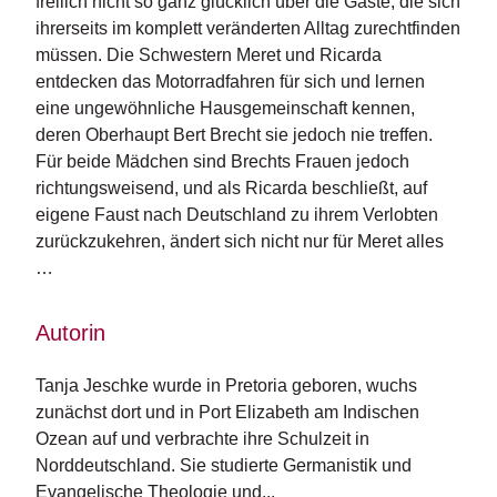
freilich nicht so ganz glücklich über die Gäste, die sich
n
ihrerseits im komplett veränderten Alltag zurechtfinden
s
müssen. Die Schwestern Meret und Ricarda
entdecken das Motorradfahren für sich und lernen
U
eine ungewöhnliche Hausgemeinschaft kennen,
m
w
deren Oberhaupt Bert Brecht sie jedoch nie treffen.
el
Für beide Mädchen sind Brechts Frauen jedoch
t
richtungsweisend, und als Ricarda beschließt, auf
eigene Faust nach Deutschland zu ihrem Verlobten
N
zurückzukehren, ändert sich nicht nur für Meret alles
e
…
w
sl
e
Autorin
tt
e
r
Tanja Jeschke wurde in Pretoria geboren, wuchs 
zunächst dort und in Port Elizabeth am Indischen 
N
Ozean auf und verbrachte ihre Schulzeit in 
e
Norddeutschland. Sie studierte Germanistik und 
u
Evangelische Theologie und...