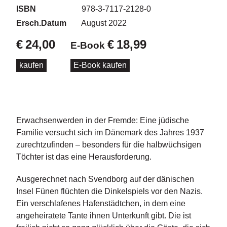
d
ISBN
978-3-7117-2128-0
e
l
Ersch.Datum
August 2022
€
24,00
€
18,99
E-Book
P
r
kaufen
E-Book kaufen
e
s
s
e
R
Erwachsenwerden in der Fremde: Eine jüdische
i
Familie versucht sich im Dänemark des Jahres 1937
g
zurechtzufinden – besonders für die halbwüchsigen
h
Töchter ist das eine Herausforderung.
ts
Ausgerechnet nach Svendborg auf der dänischen
Ü
Insel Fünen flüchten die Dinkelspiels vor den Nazis.
b
e
Ein verschlafenes Hafenstädtchen, in dem eine
r
angeheiratete Tante ihnen Unterkunft gibt. Die ist
u