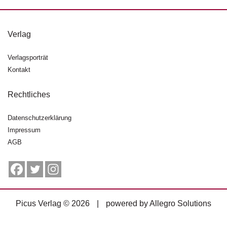
g
e
n
Verlag
B
Verlagsporträt
l
Kontakt
o
g
Rechtliches
V
o
Datenschutzerklärung
r
Impressum
s
AGB
c
h
a
u
H
Picus Verlag © 2026
|
powered by
Allegro Solutions
a
n