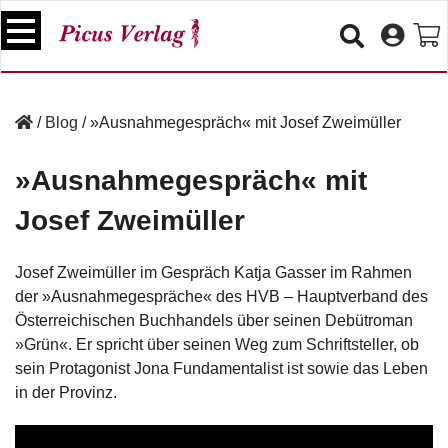
S
k
i
p
B
t
ü
/
Blog
/
»Ausnahmegespräch« mit Josef Zweimüller
o
c
c
h
»Ausnahmegespräch« mit
e
o
r
n
Josef Zweimüller
t
V
e
e
Josef Zweimüller im Gespräch Katja Gasser im Rahmen
n
r
der »Ausnahmegespräche« des
HVB – Hauptverband des
t
a
Österreichischen Buchhandels
über seinen Debütroman
n
s
»Grün«. Er spricht über seinen Weg zum Schriftsteller, ob
t
sein Protagonist Jona Fundamentalist ist sowie das Leben
a
in der Provinz.
lt
u
n