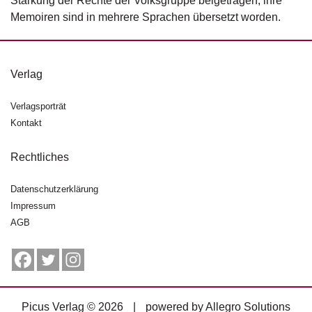
Stärkung der Rechte der Volksgruppe beigetragen, ihre
g
Memoiren sind in mehrere Sprachen übersetzt worden.
e
n
B
Verlag
l
o
Verlagsporträt
g
Kontakt
V
o
Rechtliches
r
s
Datenschutzerklärung
c
Impressum
h
AGB
a
u
H
a
n
Picus Verlag © 2026
|
powered by
Allegro Solutions