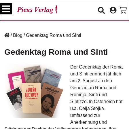
S
k
i
p
B
t
ü
/
Blog
/
Gedenktag Roma und Sinti
o
c
c
h
Gedenktag Roma und Sinti
e
o
r
n
t
Der Gedenktag der Roma
V
e
und Sinti erinnert jährlich
e
n
am 2. August an den
r
t
a
Genozid an Roma und
n
Romnja, Sinti und
s
Sintizze. In Österreich hat
t
u.a. Ceija Stojka
a
umfassend zur
lt
u
Anerkennung und
n