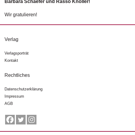
Barbara Schaefer und Rasso Knoller!
g
e
Wir gratulieren!
n
B
l
Verlag
o
g
Verlagsporträt
Kontakt
V
o
r
Rechtliches
s
c
Datenschutzerklärung
h
Impressum
a
AGB
u
H
a
n