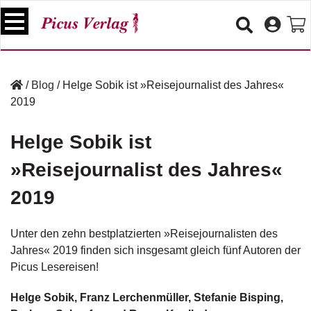
S
k
i
p
B
t
ü
/
Blog
/
Helge Sobik ist »Reisejournalist des Jahres«
o
c
2019
c
h
e
o
r
Helge Sobik ist
n
t
»Reisejournalist des Jahres«
V
e
e
n
2019
r
t
a
n
Unter den zehn bestplatzierten
»Reisejournalisten des
s
Jahres«
2019 finden sich insgesamt gleich fünf Autoren der
t
a
Picus Lesereisen!
lt
u
Helge Sobik, Franz Lerchenmüller, Stefanie Bisping,
n