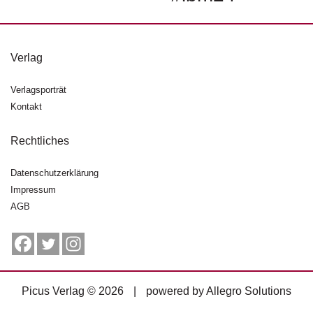
g
e
n
Verlag
B
l
Verlagsporträt
o
Kontakt
g
Rechtliches
V
o
r
Datenschutzerklärung
s
Impressum
c
AGB
h
a
u
H
a
Picus Verlag © 2026
|
powered by
Allegro Solutions
n