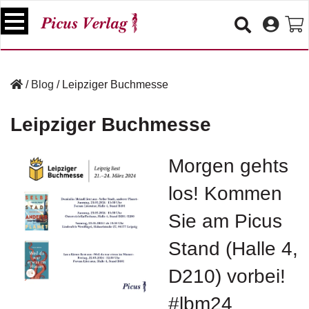
S
k
i
p
B
t
ü
/
Blog
/
Leipziger Buchmesse
o
c
c
h
Leipziger Buchmesse
e
o
r
n
t
Morgen gehts
V
e
e
los! Kommen
n
r
t
a
Sie am Picus
n
s
Stand (Halle 4,
t
a
D210) vorbei!
lt
u
#lbm24
n