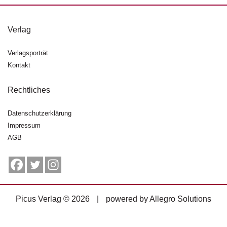
g
e
n
Verlag
B
Verlagsporträt
l
Kontakt
o
g
Rechtliches
V
Datenschutzerklärung
o
r
Impressum
s
AGB
c
h
a
u
H
Picus Verlag © 2026
|
powered by
Allegro Solutions
a
n