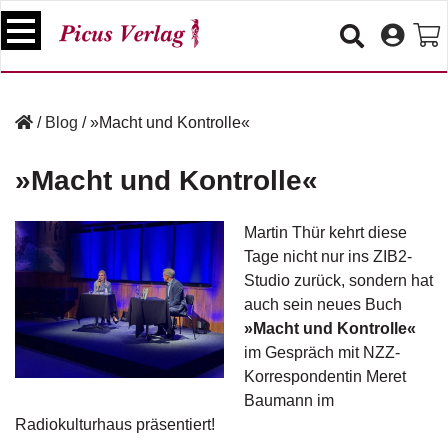
S
k
i
p
B
t
ü
/
Blog
/
»Macht und Kontrolle«
o
c
c
h
»Macht und Kontrolle«
e
o
r
n
t
Martin Thür kehrt diese
V
e
Tage nicht nur ins ZIB2-
e
n
Studio zurück, sondern hat
r
t
a
auch sein neues Buch
n
»Macht und Kontrolle«
s
im Gespräch mit NZZ-
t
Korrespondentin Meret
a
Baumann im
lt
u
Radiokulturhaus präsentiert!
n