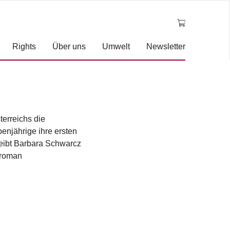
Rights
Über uns
Umwelt
Newsletter
erreichs die
enjährige ihre ersten
reibt Barbara Schwarcz
troman
«