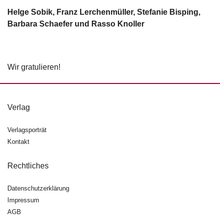
g
Helge Sobik, Franz Lerchenmüller, Stefanie Bisping,
e
Barbara Schaefer und Rasso Knoller
n
B
l
Wir gratulieren!
o
g
V
Verlag
o
r
Verlagsporträt
s
c
Kontakt
h
a
Rechtliches
u
Datenschutzerklärung
H
Impressum
a
n
AGB