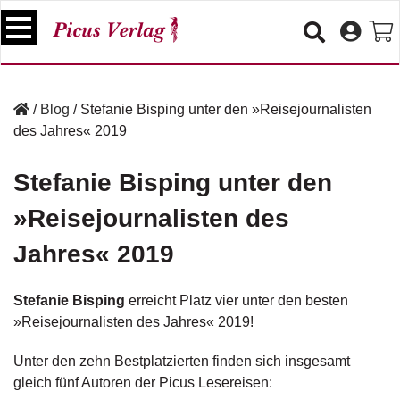
S
k
i
p
B
t
ü
/
Blog
/
Stefanie Bisping unter den »Reisejournalisten
o
c
des Jahres« 2019
c
h
e
o
r
Stefanie Bisping unter den
n
t
»Reisejournalisten des
V
e
e
n
Jahres« 2019
r
t
a
n
Stefanie Bisping
erreicht Platz vier unter den besten
s
»Reisejournalisten des Jahres«
2019!
t
a
lt
Unter den zehn Bestplatzierten finden sich insgesamt
u
gleich fünf Autoren der Picus Lesereisen:
n