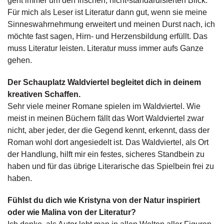
geht immer um den frischen, nicht-standardisierten Blick.
n
Für mich als Leser ist Literatur dann gut, wenn sie meine
s
Sinneswahrnehmung erweitert und meinen Durst nach, ich
möchte fast sagen, Hirn- und Herzensbildung erfüllt. Das
U
muss Literatur leisten. Literatur muss immer aufs Ganze
m
w
gehen.
el
t
Der Schauplatz Waldviertel begleitet dich in deinem
kreativen Schaffen.
N
Sehr viele meiner Romane spielen im Waldviertel. Wie
e
meist in meinen Büchern fällt das Wort Waldviertel zwar
w
nicht, aber jeder, der die Gegend kennt, erkennt, dass der
sl
Roman wohl dort angesiedelt ist. Das Waldviertel, als Ort
e
tt
der Handlung, hilft mir ein festes, sicheres Standbein zu
e
haben und für das übrige Literarische das Spielbein frei zu
r
haben.
N
Fühlst du dich wie Kristyna von der Natur inspiriert
e
oder wie Malina von der Literatur?
u