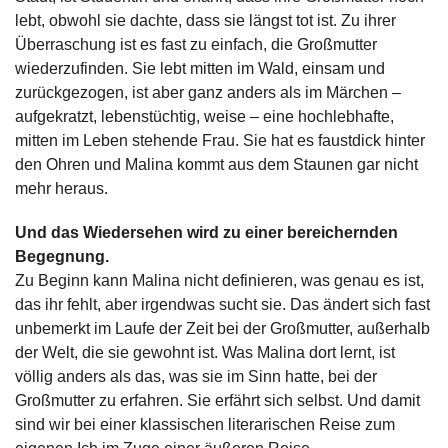
g
lebt, obwohl sie dachte, dass sie längst tot ist. Zu ihrer
e
Überraschung ist es fast zu einfach, die Großmutter
n
wiederzufinden. Sie lebt mitten im Wald, einsam und
zurückgezogen, ist aber ganz anders als im Märchen –
B
aufgekratzt, lebenstüchtig, weise – eine hochlebhafte,
l
o
mitten im Leben stehende Frau. Sie hat es faustdick hinter
g
den Ohren und Malina kommt aus dem Staunen gar nicht
mehr heraus.
V
o
Und das Wiedersehen wird zu einer bereichernden
r
Begegnung.
s
Zu Beginn kann Malina nicht definieren, was genau es ist,
c
das ihr fehlt, aber irgendwas sucht sie. Das ändert sich fast
h
a
unbemerkt im Laufe der Zeit bei der Großmutter, außerhalb
u
der Welt, die sie gewohnt ist. Was Malina dort lernt, ist
völlig anders als das, was sie im Sinn hatte, bei der
H
Großmutter zu erfahren. Sie erfährt sich selbst. Und damit
a
sind wir bei einer klassischen literarischen Reise zum
n