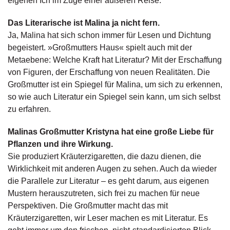
eigenen Ich im Zuge einer äußeren Reise.
d
e
l
Das Literarische ist Malina ja nicht fern.
Ja, Malina hat sich schon immer für Lesen und Dichtung
P
begeistert. »Großmutters Haus« spielt auch mit der
r
Metaebene: Welche Kraft hat Literatur? Mit der Erschaffung
e
von Figuren, der Erschaffung von neuen Realitäten. Die
s
Großmutter ist ein Spiegel für Malina, um sich zu erkennen,
s
so wie auch Literatur ein Spiegel sein kann, um sich selbst
e
zu erfahren.
R
i
Malinas Großmutter Kristyna hat eine große Liebe für
g
Pflanzen und ihre Wirkung.
h
Sie produziert Kräuterzigaretten, die dazu dienen, die
ts
Wirklichkeit mit anderen Augen zu sehen. Auch da wieder
die Parallele zur Literatur – es geht darum, aus eigenen
Ü
Mustern herauszutreten, sich frei zu machen für neue
b
Perspektiven. Die Großmutter macht das mit
e
r
Kräuterzigaretten, wir Leser machen es mit Literatur. Es
u