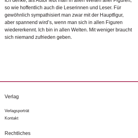
Ich denke, als Autor lebt man in allen Welten aller Figuren,
e
r
so wie hoffentlich auch die Leserinnen und Leser. Für
s
gewöhnlich sympathisiert man zwar mit der Hauptfigur,
c
aber spannend wird’s, wenn man sich in allen Figuren
h
wiedererkennt. Ich bin in allen Welten. Mit weniger braucht
e
sich niemand zufrieden geben.
i
n
u
n
g
e
n
Verlag
Verlagsporträt
Kontakt
Rechtliches