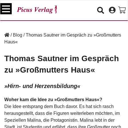
S
k
i
p
B
t
ü
/
Blog
/
Thomas Sautner im Gespräch zu »Großmutters
o
c
Haus«
c
h
e
o
r
Thomas Sautner im Gespräch
n
t
zu »Großmutters Haus«
V
e
e
n
r
»Hirn- und Herzensbildung«
t
a
n
s
Woher kam die Idee zu »Großmutters Haus«?
t
Die Idee entsprang dem Buch davor. Es hat sich rasch
a
herausgestellt, dass die Figuren weiterleben möchten, im
lt
Speziellen Malina, die Protagonistin. Malina lebt in der
u
n
Stadt, ist Studentin und erfährt, dass ihre Großmutter noch